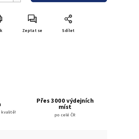
sk
Zeptat se
Sdílet
Přes 3000 výdejních
a
míst
kvalitě!
po celé ČR