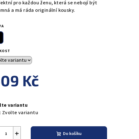
fektní pro každou ženu, která se nebojí být
ímná a má ráda originální kousky.
VA
IKOST
09 Kč
ná
a:
lte variantu
:
Zvolte variantu
+
Do košíku