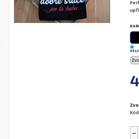
Per
upř
BAR
VEL
4
Měr
cen
Zvo
Kód
−