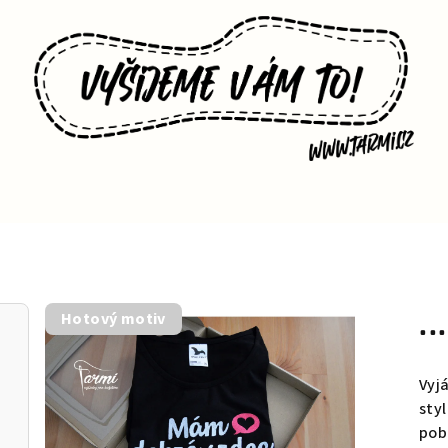
.
Hotový motiv
Vyj
styl
pob