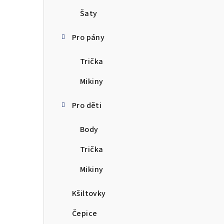
Šaty
Pro pány
Trička
Mikiny
Pro děti
Body
Trička
Mikiny
Kšiltovky
Čepice