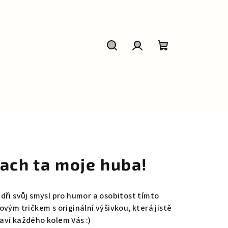
Hledat
Přihlášení
Nákupní
košík
..ach ta moje huba!
ádři svůj smysl pro humor a osobitost tímto
ovým tričkem s originální výšivkou, která jistě
aví každého kolem Vás :)