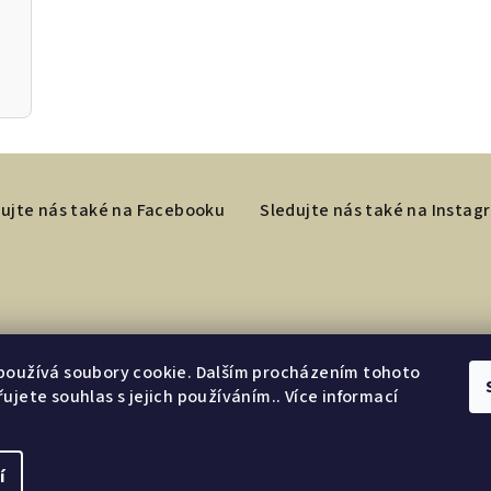
ujte nás také na Facebooku
Sledujte nás také na Insta
používá soubory cookie. Dalším procházením tohoto
ujete souhlas s jejich používáním.. Více informací
í