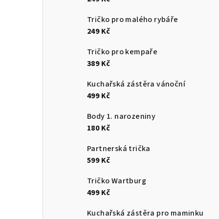
Tričko pro malého rybáře
249 Kč
Tričko pro kempaře
389 Kč
Kuchařská zástěra vánoční
499 Kč
Body 1. narozeniny
180 Kč
Partnerská trička
599 Kč
Tričko Wartburg
499 Kč
Kuchařská zástěra pro maminku