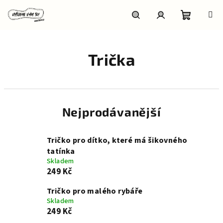
Přejít
na
obsah
Nákupní
Hledat
Přihlášení
Trička
košík
Nejprodávanější
Tričko pro dítko, které má šikovného
tatínka
Skladem
249 Kč
Tričko pro malého rybáře
Skladem
249 Kč