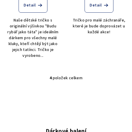
Detail
Detail
Naše dětské tričko s
Tričko pro malé záchranáře,
originální výšivkou "Budu
které je bude doprovázet u
rybář jako táta" je ideálním
každé akce!
dárkem pro všechny malé
kluky, kteří chtějí být jako
jejich tatínci. Tričko je
vyrobeno...
4
položek celkem
O
v
l
á
d
a
c
í
Dárkové balení