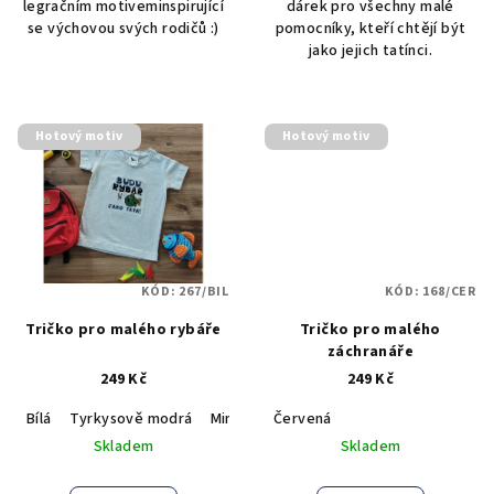
legračním motiveminspirující
dárek pro všechny malé
se výchovou svých rodičů :)
pomocníky, kteří chtějí být
jako jejich tatínci.
Hotový motiv
Hotový motiv
KÓD:
267/BIL
KÓD:
168/CER
Tričko pro malého rybáře
Tričko pro malého
záchranáře
249 Kč
249 Kč
Bílá
Tyrkysově modrá
Mint
Šedý melír - světlý
Červená
Skladem
Skladem