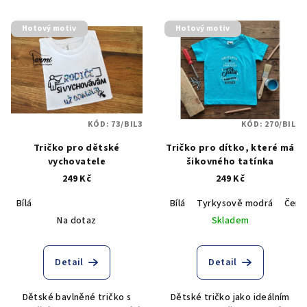
r
V
o
Hotový motiv
Hotový motiv
ý
d
p
u
i
k
s
t
p
ů
KÓD:
73/BIL3
KÓD:
270/BIL
r
Tričko pro dětské
Tričko pro dítko, které má
o
vychovatele
šikovného tatínka
d
249 Kč
249 Kč
u
Bílá
Bílá
Tyrkysově modrá
Čern
k
Na dotaz
Skladem
t
ů
Detail
Detail
Dětské bavlněné tričko s
Dětské tričko jako ideálním