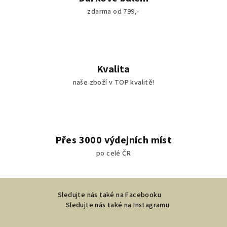
p
zdarma od 799,-
r
v
k
y
v
Kvalita
ý
naše zboží v TOP kvalitě!
p
i
s
u
Přes 3000 výdejních míst
po celé ČR
Z
Sledujte nás také na Facebooku
á
Sledujte nás také na Instagramu
p
a