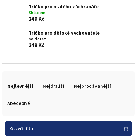
Tričko pro malého záchranáře
Skladem
249 Kč
Tričko pro dětské vychovatele
Na dotaz
249 Kč
Ř
a
Nejlevnější
Nejdražší
Nejprodávanější
z
e
Abecedně
n
í
p
Otevřít filtr