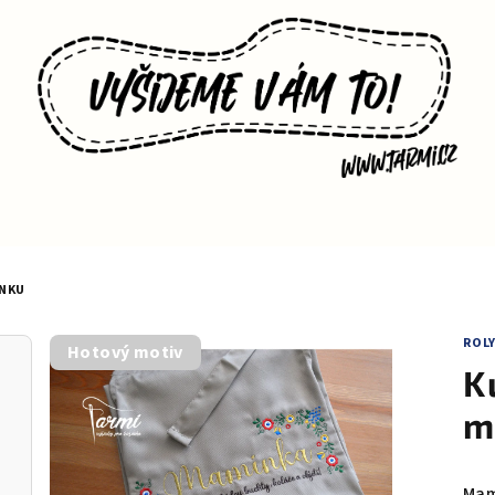
NKU
ROL
Hotový motiv
K
m
Mam