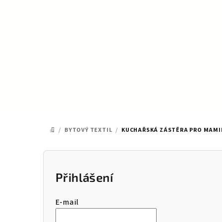
Přejít
na
obsah
/
BYTOVÝ TEXTIL
/
KUCHAŘSKÁ ZÁSTĚRA PRO MAMI
DOMŮ
P
o
Přihlášení
s
E-mail
t