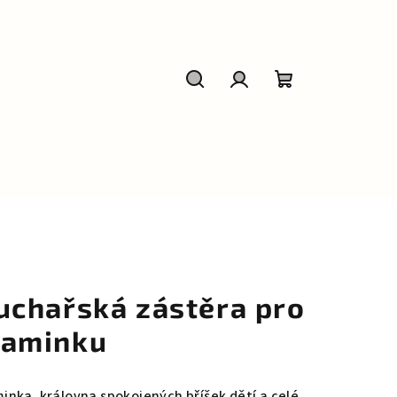
Hledat
Přihlášení
Nákupní
košík
Y
uchařská zástěra pro
aminku
inka, královna spokojených bříšek dětí a celé