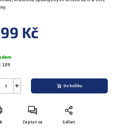
iny.
99 Kč
ná
a:
adem
:
189
+
Do košíku
sk
Zeptat se
Sdílet