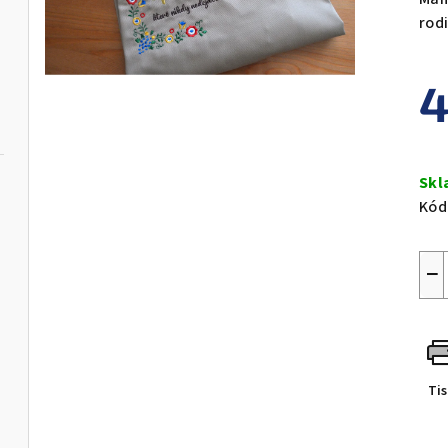
rod
4
Měr
cen
Skl
Kód
−
Ti