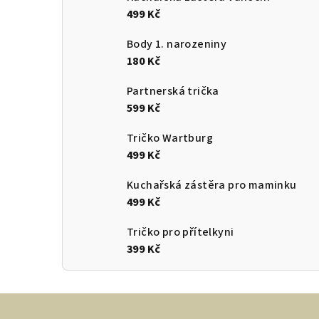
499 Kč
Body 1. narozeniny
180 Kč
Partnerská trička
599 Kč
Tričko Wartburg
499 Kč
Kuchařská zástěra pro maminku
499 Kč
Tričko pro přítelkyni
399 Kč
Z