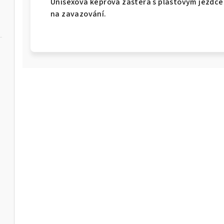
Unisexová keprová zástěra s plastovým jezdce
na zavazování.