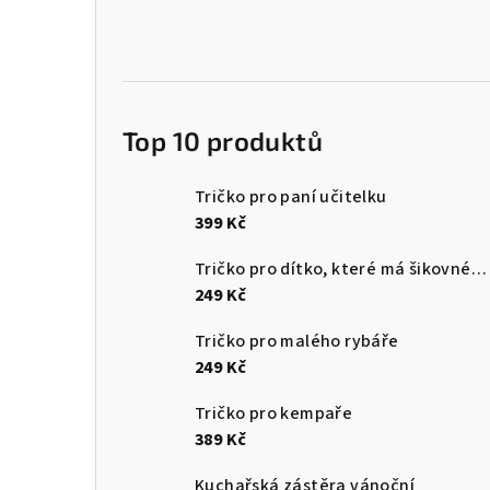
Top 10 produktů
Tričko pro paní učitelku
399 Kč
Tričko pro dítko, které má šikovného tatínka
249 Kč
Tričko pro malého rybáře
249 Kč
Tričko pro kempaře
389 Kč
Kuchařská zástěra vánoční