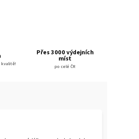
Přes 3000 výdejních
a
míst
kvalitě!
po celé ČR