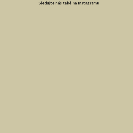
Sledujte nás také na Instagramu
p
a
t
í