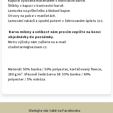
Kapuce vyložená materiálem v kontrastní barvě.
Šňůrky v kapuci v kontrastní barvě.
Lemovka na průkrčníku a klokaní kapse.
Otvory na palce v manžetách.
Lemování rukávů a spodní patent v žebrovaném úpletu 1x1.
Barvu mikiny a velikost nám prosím vepište na konci
objednávky do poznámky.
Motiv výšivky nám zašlete na e-mail:
studiotarmi@seznam.cz.
Materiál: 50% bavlna / 50% polyester, kartáčovaný fleece,
280 g/m². Vřesově šedá barva 58: 55% bavlna / 40%
polyester / 5% viskóza.
Z
Sledujte nás také na Facebooku
á