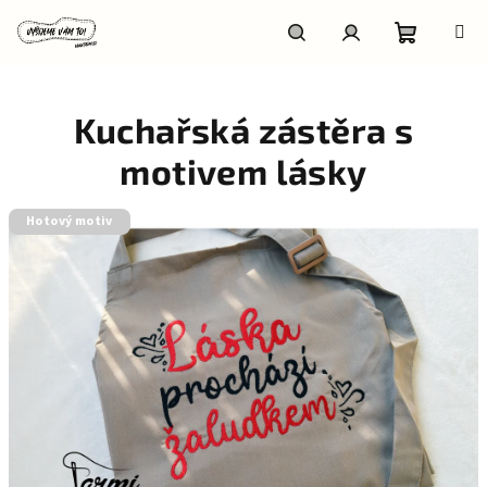
Přejít
na
obsah
Nákupní
Hledat
Přihlášení
Kuchařská zástěra s
košík
motivem lásky
Hotový motiv