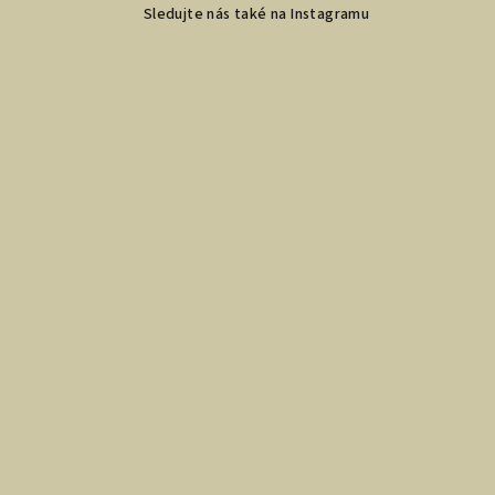
Sledujte nás také na Instagramu
p
a
t
í