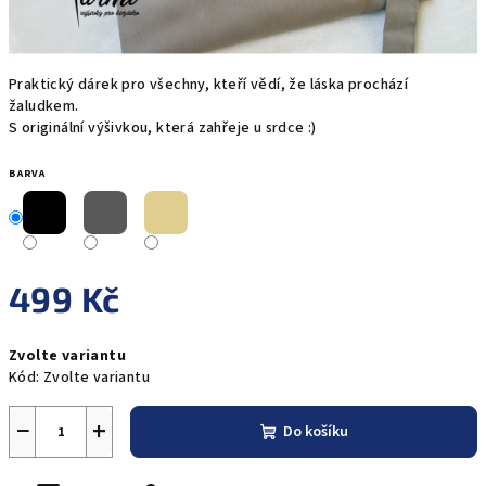
Praktický dárek pro všechny, kteří vědí, že láska prochází
žaludkem.
S originální výšivkou, která zahřeje u srdce :)
BARVA
499 Kč
Měrná
Zvolte variantu
cena:
Kód:
Zvolte variantu
−
+
Do košíku