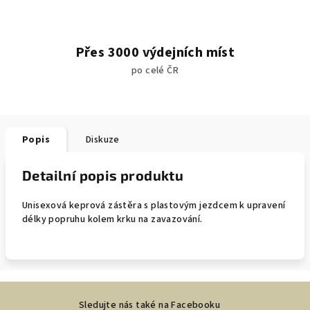
Přes 3000 výdejních míst
po celé ČR
Popis
Diskuze
Detailní popis produktu
Unisexová keprová zástěra s plastovým jezdcem k upravení
délky popruhu kolem krku na zavazování.
Z
Sledujte nás také na Facebooku
á