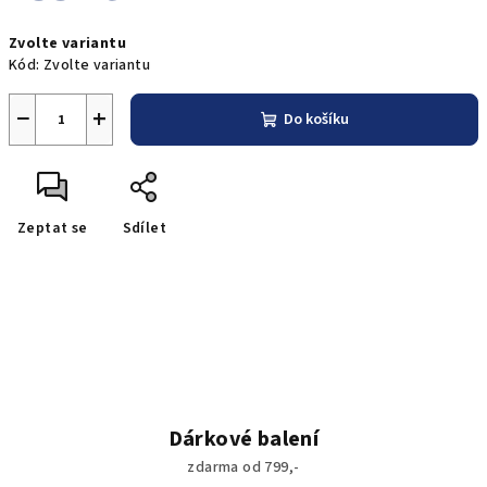
Měrná
Zvolte variantu
cena:
Kód:
Zvolte variantu
−
+
Do košíku
Zeptat se
Sdílet
Dárkové balení
zdarma od 799,-