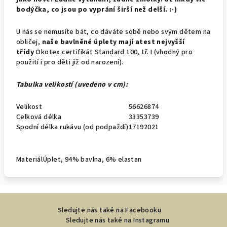
bodýčka, co jsou po vyprání širší než delší. :-)
U nás se nemusíte bát, co dáváte sobě nebo svým dětem na
obličej,
naše bavlněné úplety mají atest nejvyšší
třídy
Ökotex certifikát Standard 100, tř. I (vhodný pro
použití i pro děti již od narození).
Tabulka velikostí (uvedeno v cm):
Velikost
56
62
68
74
Celková délka
33
35
37
39
Spodní délka rukávu (od podpaždí)
17
19
20
21
Materiál
Úplet, 94% bavlna, 6% elastan
Z
Sledujte nás také na Facebooku
á
Sledujte nás také na Instagramu