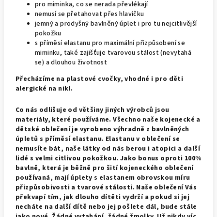
pro miminka, co se nerada převlékají
nemusí se přetahovat přes hlavičku
jemný a prodyšný bavlněný úplet i pro tu nejcitlivější
pokožku
s příměsí elastanu pro maximální přizpůsobení se
miminku, také zajišťuje tvarovou stálost (nevytahá
se) a dlouhou životnost
Přecházíme na plastové cvočky, vhodné i pro děti
alergické na nikl.
Co nás odlišuje od většiny jiných výrobců jsou
materiály, které používáme.
Všechno naše kojenecké a
dětské oblečení je vyrobeno výhradně z bavlněných
úpletů s příměsí elastanu. Elastanu v oblečení se
nemusíte bát, naše
látky od nás berou i atopici a další
lidé s velmi citlivou pokožkou. Jako bonus oproti 100%
bavlně, která je běžně pro šití kojeneckého oblečení
používaná, mají
úplety s elastanem obrovskou míru
přizpůsobivosti a tvarové stálosti.
Naše oblečení Vás
překvapí tím, jak dlouho dítěti vydrží a pokud si jej
necháte na další dítě nebo jej pošlete dál, bude stále
jako nové. Žádné vytahání, žádné žmolky. Už nikdy víc