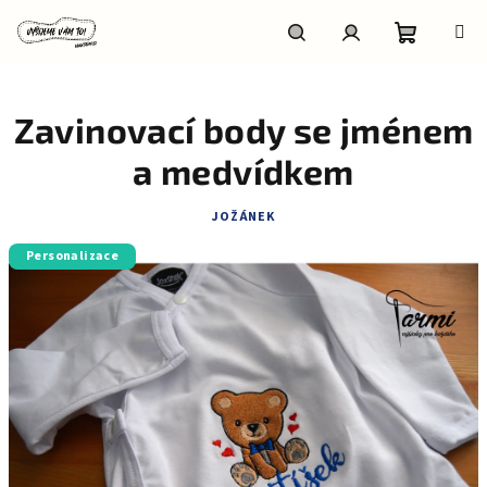
Přejít
na
obsah
Nákupní
Hledat
Přihlášení
Zavinovací body se jménem
košík
a medvídkem
JOŽÁNEK
Personalizace